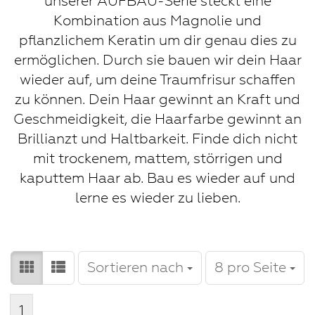
unserer AUFBAU-Serie steckt eine
Kombination aus Magnolie und
pflanzlichem Keratin um dir genau dies zu
ermöglichen. Durch sie bauen wir dein Haar
wieder auf, um deine Traumfrisur schaffen
zu können. Dein Haar gewinnt an Kraft und
Geschmeidigkeit, die Haarfarbe gewinnt an
Brillianzt und Haltbarkeit. Finde dich nicht
mit trockenem, mattem, störrigen und
kaputtem Haar ab. Bau es wieder auf und
lerne es wieder zu lieben.
Sortieren nach
pro Seite
Sortieren nach
8 pro Seite
1