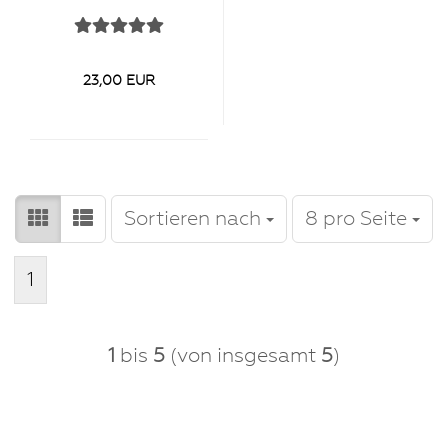
23,00 EUR
Sortieren nach
pro Seite
Sortieren nach
8 pro Seite
1
1
bis
5
(von insgesamt
5
)