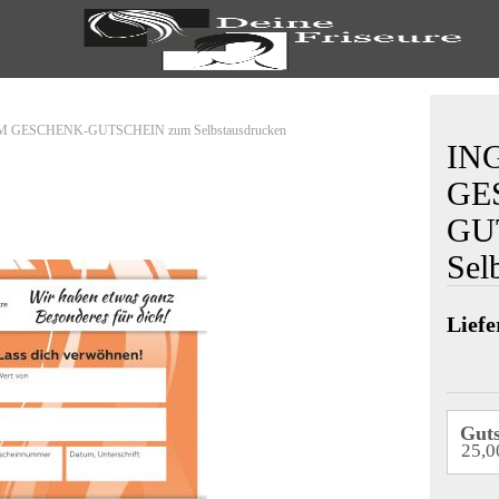
 GESCHENK-GUTSCHEIN zum Selbstausdrucken
IN
GE
GU
Sel
Liefe
Guts